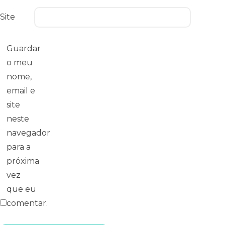
Site
Guardar
o meu
nome,
email e
site
neste
navegador
para a
próxima
vez
que eu
comentar.