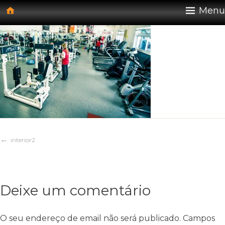
Skip
30 de Maio, 2019
Menu
to
content
Navegação
interior2
de
Deixe um comentário
artigos
O seu endereço de email não será publicado.
Campos