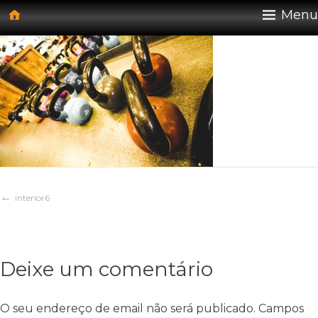
Skip
30 de Maio, 2019
Menu
to
content
Navegação
interior6
de
Deixe um comentário
artigos
O seu endereço de email não será publicado.
Campos