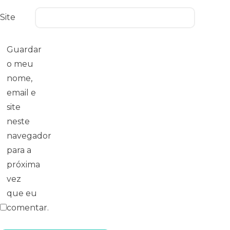
Site
Guardar
o meu
nome,
email e
site
neste
navegador
para a
próxima
vez
que eu
comentar.